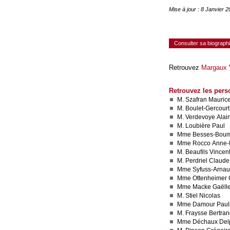
Mise à jour : 8 Janvier 
Consulter sa biograph
Retrouvez
Margaux V
Retrouvez les pers
M. Szafran Mauric
M. Boulet-Gercourt
M. Verdevoye Alai
M. Loubière Paul
Mme Besses-Boum
Mme Rocco Anne-
M. Beaufils Vincen
M. Perdriel Claude
Mme Syfuss-Arnau
Mme Ottenheimer 
Mme Macke Gaëll
M. Stiel Nicolas
Mme Damour Paul
M. Fraysse Bertra
Mme Déchaux Del