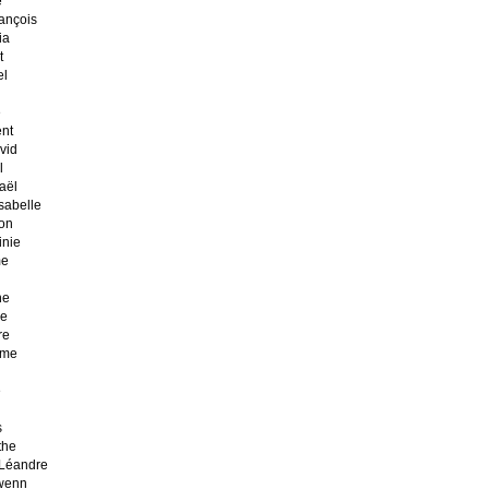
e
ançois
ia
t
el
e
nt
vid
l
aël
sabelle
on
inie
me
ne
ie
re
ume
e
s
the
Léandre
wenn