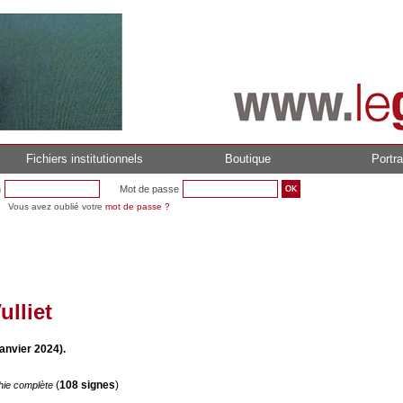
Fichiers institutionnels
Boutique
Portra
n
Mot de passe
Vous avez oublié votre
mot de passe ?
lliet
anvier 2024).
(
108 signes
)
hie complète