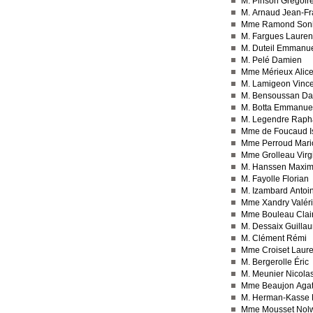
M. Pinson Grégoir
M. Arnaud Jean-Fr
Mme Ramond Son
M. Fargues Lauren
M. Duteil Emmanu
M. Pelé Damien
Mme Mérieux Alic
M. Lamigeon Vince
M. Bensoussan Da
M. Botta Emmanue
M. Legendre Raph
Mme de Foucaud I
Mme Perroud Mari
Mme Grolleau Virg
M. Hanssen Maxi
M. Fayolle Florian
M. Izambard Antoi
Mme Xandry Valér
Mme Bouleau Clai
M. Dessaix Guilla
M. Clément Rémi
Mme Croiset Laur
M. Bergerolle Éric
M. Meunier Nicola
Mme Beaujon Aga
M. Herman-Kasse 
Mme Mousset Nol