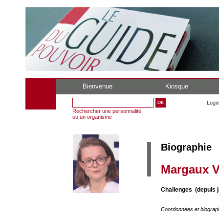
Bienvenue
Kiosque
Logi
Rechercher une personnalité
ou un organisme
Biographie
Margaux Vu
Challenges (depuis j
Coordonnées et biograp