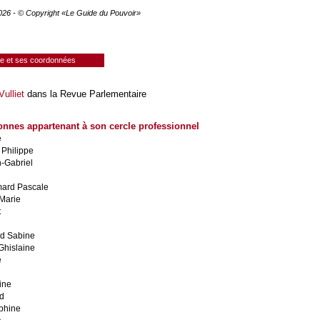
2026 - © Copyright «Le Guide du Pouvoir»
ie et ses coordonnées
ulliet
dans la Revue Parlementaire
onnes appartenant à son cercle professionnel
e
 Philippe
n-Gabriel
ard Pascale
Marie
t
d Sabine
Ghislaine
e
ine
nd
phine