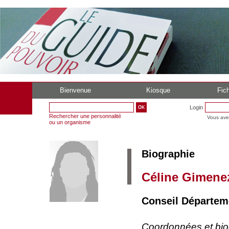
Bienvenue
Kiosque
Fich
Login
Rechercher une personnalité
Vous ave
ou un organisme
Biographie
Céline Gimene
Conseil Départem
Coordonnées et bi