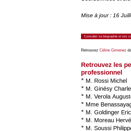
Mise à jour : 16 Ju
Consulter sa biographie et ses 
Retrouvez
Céline Gimenez
da
Retrouvez les p
professionnel
M. Rossi Michel
M. Ginésy Charl
M. Verola August
Mme Benassayag
M. Goldinger Eric
M. Moreau Herv
M. Soussi Philipp