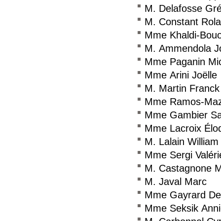
M. Delafosse Gr
M. Constant Rol
Mme Khaldi-Bou
M. Ammendola J
Mme Paganin Mi
Mme Arini Joëlle
M. Martin Franck
Mme Ramos-Maz
Mme Gambier Sa
Mme Lacroix Élo
M. Lalain William
Mme Sergi Valéri
M. Castagnone 
M. Javal Marc
Mme Gayrard De
Mme Seksik Anni