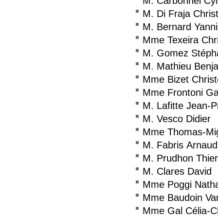
M. Carbonnel Cyr
M. Di Fraja Chris
M. Bernard Yanni
Mme Texeira Chri
M. Gomez Stéph
M. Mathieu Benj
Mme Bizet Christ
Mme Frontoni Ga
M. Lafitte Jean-P
M. Vesco Didier
Mme Thomas-Mign
M. Fabris Arnaud
M. Prudhon Thier
M. Clares David
Mme Poggi Natha
Mme Baudoin Va
Mme Gal Célia-C