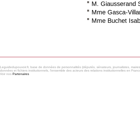
M. Giausserand S
Mme Gasca-Vill
Mme Buchet Isab
Consulter le réseau
Leguidedupouvoir.fr, base de données de personnalités (députés, sénateurs, journalistes, maires et
données et fichiers institutionnels, l'ensemble des acteurs des relations institutionnelles en France
Voir nos
Partenaires