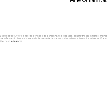
Mme Otmani Nab
Consulter le réseau
Leguidedupouvoir.fr, base de données de personnalités (députés, sénateurs, journalistes, maires et
données et fichiers institutionnels, l'ensemble des acteurs des relations institutionnelles en France
Voir nos
Partenaires