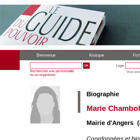
Bienvenue
Kiosque
Fich
Login
Rechercher une personnalité
Vous ave
ou un organisme
Biographie
Marie Chambol
Mairie d'Angers (
Coordonnées et bi