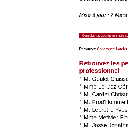
Mise à jour : 7 Mar
Consulter sa biographie et ses 
Retrouvez
Constance Lardier
Retrouvez les p
professionnel
M. Goulet Claiss
Mme Le Coz Géra
M. Cardet Christ
M. Prod'Homme 
M. Leprêtre Yves
Mme Métivier Fl
M. Josse Jonath