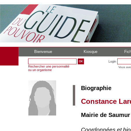
Bienvenue
Kiosque
Fich
Login
Rechercher une personnalité
Vous ave
ou un organisme
Biographie
Constance Lar
Mairie de Saumur 
Coordonnées et bi