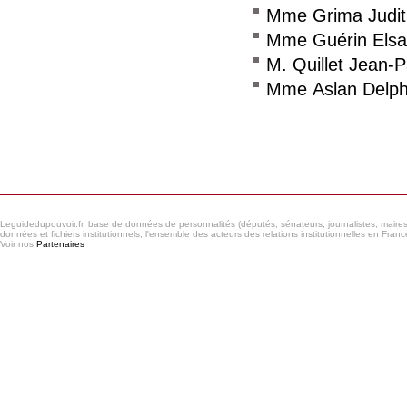
Mme Grima Judit
Mme Guérin Elsa
M. Quillet Jean-P
Mme Aslan Delph
Consulter le réseau
Leguidedupouvoir.fr, base de données de personnalités (députés, sénateurs, journalistes, maires et
données et fichiers institutionnels, l'ensemble des acteurs des relations institutionnelles en France
Voir nos
Partenaires