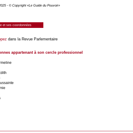
 2025 - © Copyright «Le Guide du Pouvoir»
ie et ses coordonnées
opez
dans la Revue Parlementaire
onnes appartenant à son cercle professionnel
rmeline
dith
c
ussainte
émie
s