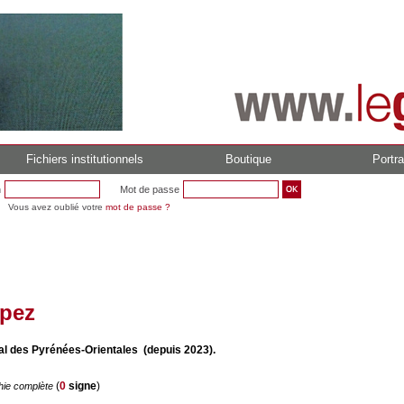
Fichiers institutionnels
Boutique
Portra
n
Mot de passe
Vous avez oublié votre
mot de passe ?
opez
al des Pyrénées-Orientales (depuis 2023).
(
0
signe
)
hie complète