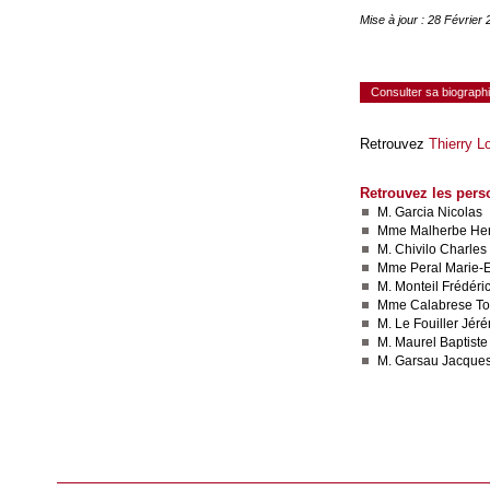
Mise à jour : 28 Février
Consulter sa biograph
Retrouvez
Thierry L
Retrouvez les pers
M. Garcia Nicolas
Mme Malherbe He
M. Chivilo Charles
Mme Peral Marie-E
M. Monteil Frédéri
Mme Calabrese To
M. Le Fouiller Jér
M. Maurel Baptiste
M. Garsau Jacque
Consulter le réseau