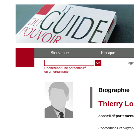
Bienvenue
Kiosque
Logi
Rechercher une personnalité
ou un organisme
Biographie
Thierry L
conseil département
Coordonnées et biograp