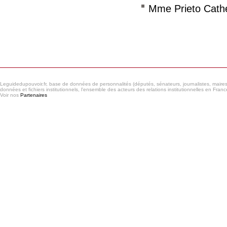
Mme Prieto Cath
Consulter le réseau
Leguidedupouvoir.fr, base de données de personnalités (députés, sénateurs, journalistes, maires et
données et fichiers institutionnels, l'ensemble des acteurs des relations institutionnelles en France
Voir nos
Partenaires