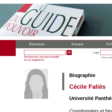
Bienvenue
Kiosque
Fich
Login
Rechercher une personnalité
Vous ave
ou un organisme
Biographie
Cécile Faliès
Université Panthé
Coordonnées et bi