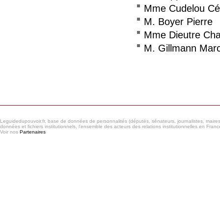
Mme Cudelou Cél
M. Boyer Pierre
Mme Dieutre Char
M. Gillmann Mar
Consulter le réseau
Leguidedupouvoir.fr, base de données de personnalités (députés, sénateurs, journalistes, maires et
données et fichiers institutionnels, l'ensemble des acteurs des relations institutionnelles en France
Voir nos
Partenaires