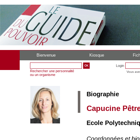
Bienvenue
Kiosque
Fich
Login
Rechercher une personnalité
Vous ave
ou un organisme
Biographie
Capucine Pêtr
Ecole Polytechniq
Coordonnées et bi