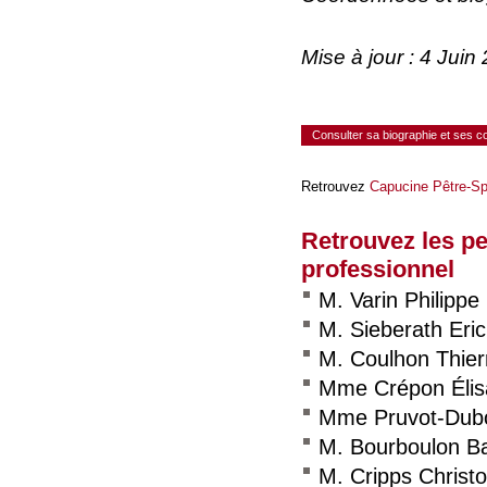
Mise à jour : 4 Jui
Consulter sa biographie et ses 
Retrouvez
Capucine Pêtre-S
Retrouvez les p
professionnel
M. Varin Philippe
M. Sieberath Eric
M. Coulhon Thier
Mme Crépon Élis
Mme Pruvot-Dub
M. Bourboulon Ba
M. Cripps Christ