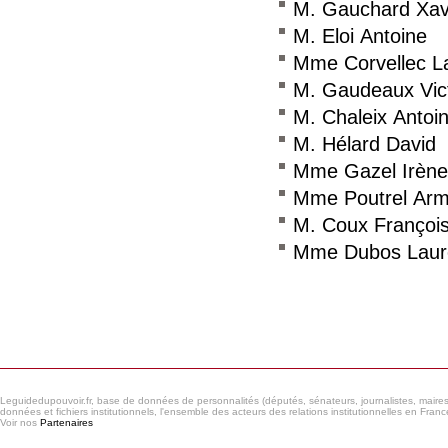
M. Gauchard Xav
M. Eloi Antoine
Mme Corvellec L
M. Gaudeaux Vic
M. Chaleix Antoi
M. Hélard David
Mme Gazel Irène
Mme Poutrel Arm
M. Coux Françoi
Mme Dubos Laur
Consulter le réseau
Leguidedupouvoir.fr, base de données de personnalités (députés, sénateurs, journalistes, maires et
données et fichiers institutionnels, l'ensemble des acteurs des relations institutionnelles en France
Voir nos
Partenaires