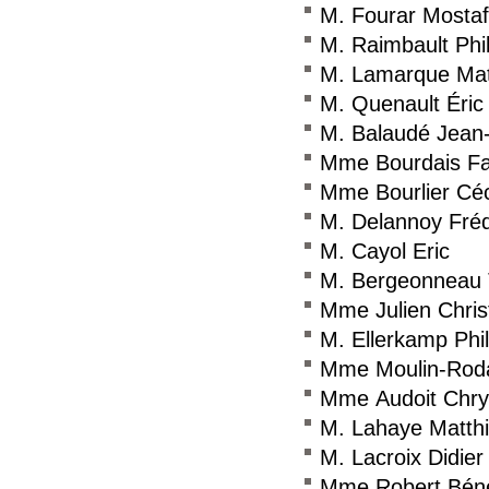
M. Fourar Mosta
M. Raimbault Phi
M. Lamarque Mat
M. Quenault Éric
M. Balaudé Jean
Mme Bourdais Fa
Mme Bourlier Céc
M. Delannoy Fréd
M. Cayol Eric
M. Bergeonneau 
Mme Julien Chris
M. Ellerkamp Phi
Mme Moulin-Roda
Mme Audoit Chrys
M. Lahaye Matth
M. Lacroix Didier
Mme Robert Béné