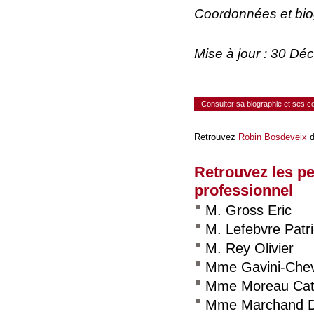
Coordonnées et bi
Mise à jour : 30 D
Consulter sa biographie et ses 
Retrouvez
Robin Bosdeveix
d
Retrouvez les p
professionnel
M. Gross Eric
M. Lefebvre Patr
M. Rey Olivier
Mme Gavini-Cheve
Mme Moreau Cat
Mme Marchand D