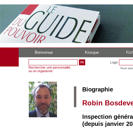
Bienvenue
Kiosque
Fich
Login
Rechercher une personnalité
Vous ave
ou un organisme
Biographie
Robin Bosdeve
Inspection généra
(depuis janvier 20