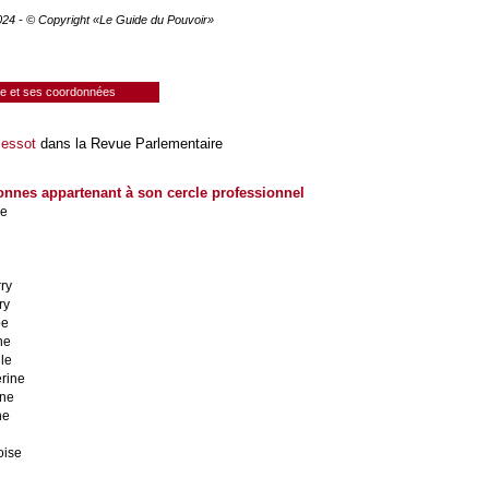
2024 - © Copyright «Le Guide du Pouvoir»
ie et ses coordonnées
essot
dans la Revue Parlementaire
onnes appartenant à son cercle professionnel
de
ry
ry
pe
ne
le
rine
nne
ne
oise