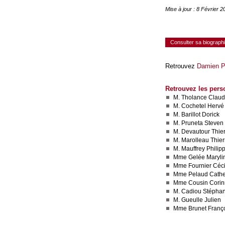
Mise à jour : 8 Février 
Consulter sa biograph
Retrouvez
Damien P
Retrouvez les pers
M. Tholance Clau
M. Cochetel Hervé
M. Barillot Dorick
M. Pruneta Steven
M. Devautour Thier
M. Marolleau Thier
M. Mauffrey Philip
Mme Gelée Maryli
Mme Fournier Céci
Mme Pelaud Cathe
Mme Cousin Cori
M. Cadiou Stépha
M. Gueulle Julien
Mme Brunet Franç