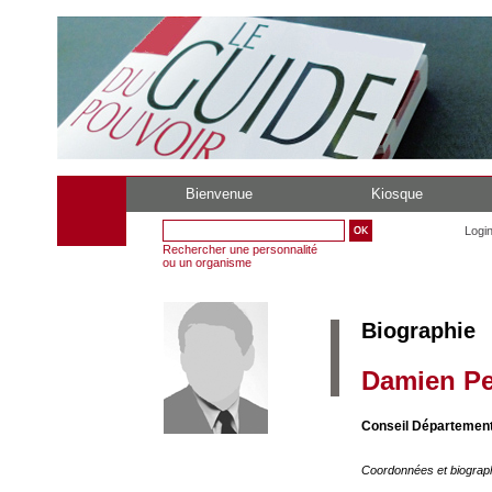
Bienvenue
Kiosque
Logi
Rechercher une personnalité
ou un organisme
Biographie
Damien Pe
Conseil Département
Coordonnées et biograp