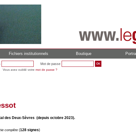
Fichiers institutionnels
Boutique
Portra
n
Mot de passe
Vous avez oublié votre
mot de passe ?
ssot
al des Deux-Sèvres (depuis octobre 2023).
(
128 signes
)
hie complète