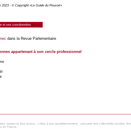
e 2023 - © Copyright «Le Guide du Pouvoir»
ie et ses coordonnées
nec
dans la Revue Parlementaire
onnes appartenant à son cercle professionnel
ine
ël
re
s, maires et élus locaux...) mise à jour quotidiennement : annuaire des collectivités locales, fic
es en France...