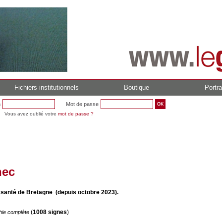
Fichiers institutionnels
Boutique
Portra
n
Mot de passe
Vous avez oublié votre
mot de passe ?
nec
 santé de Bretagne (depuis octobre 2023).
(
1008 signes
)
hie complète