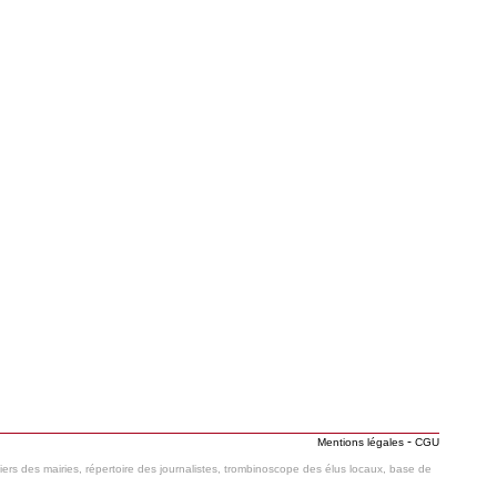
-
Mentions légales
CGU
hiers des mairies, répertoire des journalistes, trombinoscope des élus locaux, base de