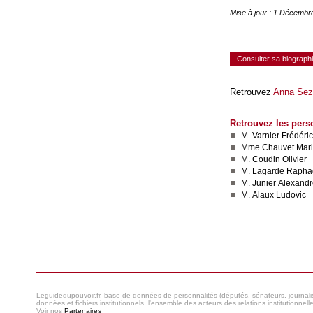
Mise à jour : 1 Décembr
Consulter sa biograph
Retrouvez
Anna Sez
Retrouvez les pers
M. Varnier Frédéric
Mme Chauvet Mar
M. Coudin Olivier
M. Lagarde Rapha
M. Junier Alexand
M. Alaux Ludovic
Consulter le réseau
Leguidedupouvoir.fr, base de données de personnalités (députés, sénateurs, journaliste
données et fichiers institutionnels, l'ensemble des acteurs des relations institutionnell
Voir nos
Partenaires