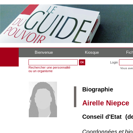
Bienvenue
Kiosque
Fich
Login
Rechercher une personnalité
Vous ave
ou un organisme
Biographie
Airelle Niepce
Conseil d'Etat (d
Coordonnées et bi