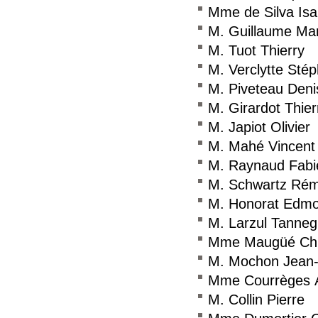
Mme de Silva Isa
M. Guillaume Ma
M. Tuot Thierry
M. Verclytte Sté
M. Piveteau Deni
M. Girardot Thier
M. Japiot Olivier
M. Mahé Vincent
M. Raynaud Fabi
M. Schwartz Ré
M. Honorat Edm
M. Larzul Tanne
Mme Maugüé Chr
M. Mochon Jean-
Mme Courrèges 
M. Collin Pierre