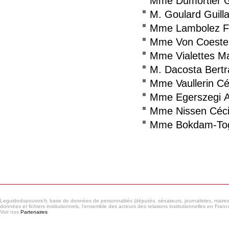
Mme Dumortier G
M. Goulard Guil
Mme Lambolez F
Mme Von Coeste
Mme Vialettes M
M. Dacosta Bert
Mme Vaullerin Cé
Mme Egerszegi 
Mme Nissen Céci
Mme Bokdam-Togn
Consulter le réseau
Leguidedupouvoir.fr, base de données de personnalités (députés, sénateurs, journalistes, maires et
données et fichiers institutionnels, l'ensemble des acteurs des relations institutionnelles en France
Voir nos
Partenaires