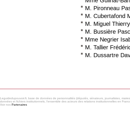
Mme Guilhat-Bar
M. Pironneau Pas
M. Cubertafond M
M. Miguel Thierry
M. Bussière Pasc
Mme Negrier Isab
M. Tallier Frédéri
M. Dussartre Dav
Consulter le réseau
Leguidedupouvoir.fr, base de données de personnalités (députés, sénateurs, journalistes, maires et
données et fichiers institutionnels, l'ensemble des acteurs des relations institutionnelles en France
Voir nos
Partenaires