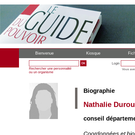
Bienvenue
Kiosque
Fich
Login
Rechercher une personnalité
Vous ave
ou un organisme
Biographie
Nathalie Duro
conseil départem
Coordonnées et bi