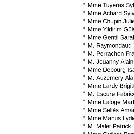
Mme Tuyeras Syl
Mme Achard Sylv
Mme Chupin Juli
Mme Yildirim Gül
Mme Gentil Sara
M. Raymondaud 
M. Perrachon Fr
M. Jouanny Alain
Mme Debourg Isa
M. Auzemery Ala
Mme Lardy Brigit
M. Escure Fabric
Mme Laloge Mar
Mme Sellès Ama
Mme Manus Lydi
M. Malet Patrick