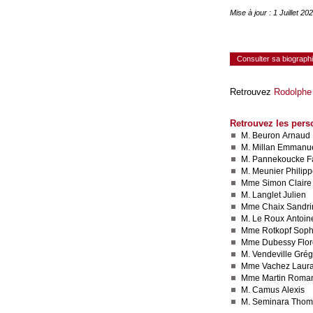
Mise à jour : 1 Juillet 
Consulter sa biograph
Retrouvez
Rodolphe
Retrouvez les pers
M. Beuron Arnaud
M. Millan Emmanu
M. Pannekoucke F
M. Meunier Philip
Mme Simon Claire
M. Langlet Julien
Mme Chaix Sandri
M. Le Roux Antoin
Mme Rotkopf Soph
Mme Dubessy Flo
M. Vendeville Grég
Mme Vachez Laur
Mme Martin Roma
M. Camus Alexis
M. Seminara Tho