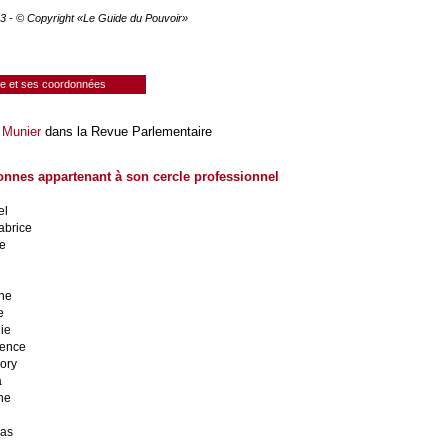
2023 - © Copyright «Le Guide du Pouvoir»
ie et ses coordonnées
 Munier
dans la Revue Parlementaire
onnes appartenant à son cercle professionnel
el
abrice
pe
ne
e
ie
rence
ory
a
ne
mas