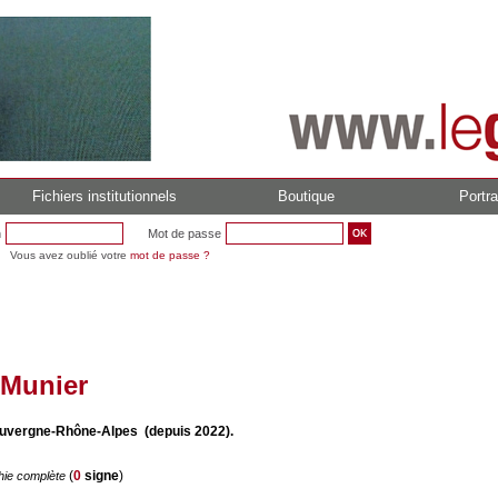
Fichiers institutionnels
Boutique
Portra
n
Mot de passe
Vous avez oublié votre
mot de passe ?
Munier
Auvergne-Rhône-Alpes (depuis 2022).
(
0
signe
)
hie complète