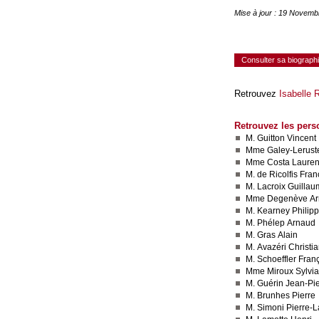
Mise à jour : 19 Novemb
Consulter sa biograph
Retrouvez
Isabelle R
Retrouvez les pers
M. Guitton Vincent
Mme Galey-Lerust
Mme Costa Laure
M. de Ricolfis Fran
M. Lacroix Guilla
Mme Degenève Ar
M. Kearney Philip
M. Phélep Arnaud
M. Gras Alain
M. Avazéri Christi
M. Schoeffler Fran
Mme Miroux Sylvi
M. Guérin Jean-Pie
M. Brunhes Pierre
M. Simoni Pierre-L