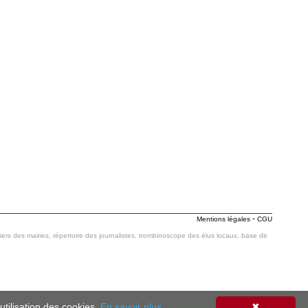
-
Mentions légales
CGU
hiers des mairies, répertoire des journalistes, trombinoscope des élus locaux, base de
'utilisation des cookies.
En savoir plus
✖