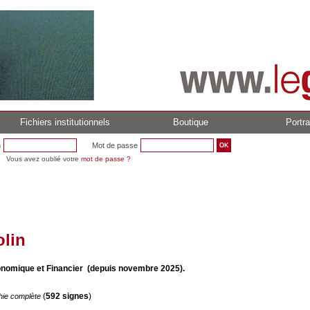
Fichiers institutionnels
Boutique
Portra
n
Mot de passe
Vous avez oublié votre
mot de passe ?
olin
onomique et Financier (depuis novembre 2025).
(
592 signes
)
hie complète