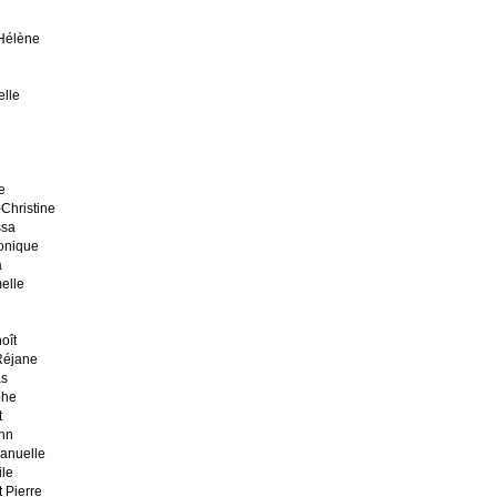
Hélène
lle
e
Christine
ssa
onique
a
elle
oît
Réjane
as
phe
t
hn
anuelle
le
 Pierre