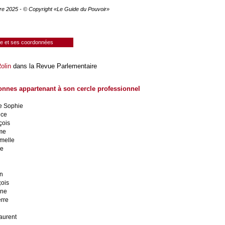
re 2025 - © Copyright «Le Guide du Pouvoir»
ie et ses coordonnées
olin
dans la Revue Parlementaire
onnes appartenant à son cercle professionnel
e Sophie
nce
çois
ume
melle
pe
an
çois
ane
rre
aurent