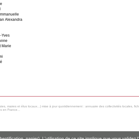
ne
l
mmanuelle
an Alexandra
n-Yves
Anne
 Marie
mi
té
s, maires et élus locaux...) mise à jour quotidiennement : annuaire des collectivités locales, fic
es en France...
ntification, panier). L'utilisation de ce site implique que vous validez l