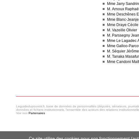
Mme Jarry Sandri
M. Arnoux Raphaë
Mme Deschênes E
Mme Blanc-Jeanje
Mme Draye Cécile
M. Vazeille Olivier
M. Parssegny Jea
Mme Le Lagadec 
Mme Galloo-Parcot
M. Séquier Jérôme
M. Tanaka Masafu
Mme Candoni Maï
Consulter le réseau
Leguidedupouvoir.fr, base de données de personnalités (députés, sénateurs, journaliste
données et fichiers institutionnels, l'ensemble des acteurs des relations institutionnell
Voir nos
Partenaires
Ce site utilise des cookies pour son fonctionnement (authe