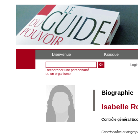
Bienvenue
Kiosque
Logi
Rechercher une personnalité
ou un organisme
Biographie
Isabelle R
Contrôle général Ec
Coordonnées et biograp