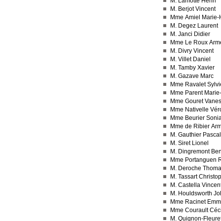
M. Lamotte Henri
M. Berjot Vincent
Mme Amiel Marie-
M. Degez Laurent
M. Janci Didier
Mme Le Roux Arme
M. Divry Vincent
M. Villet Daniel
M. Tamby Xavier
M. Gazave Marc
Mme Ravalet Sylvi
Mme Parent Marie-
Mme Gouret Vane
Mme Nativelle Vér
Mme Beurier Soni
Mme de Ribier Arm
M. Gauthier Pascal
M. Siret Lionel
M. Dingremont Ben
Mme Portanguen 
M. Deroche Thom
M. Tassart Christo
M. Castella Vincen
M. Houldsworth Jo
Mme Racinet Emm
Mme Courault Céci
M. Quignon-Fleuret