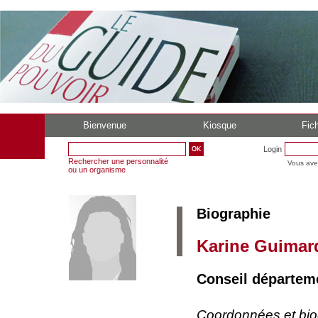
Bienvenue
Kiosque
Fich
Login
Rechercher une personnalité
Vous ave
ou un organisme
Biographie
Karine Guimar
Conseil départem
Coordonnées et bi