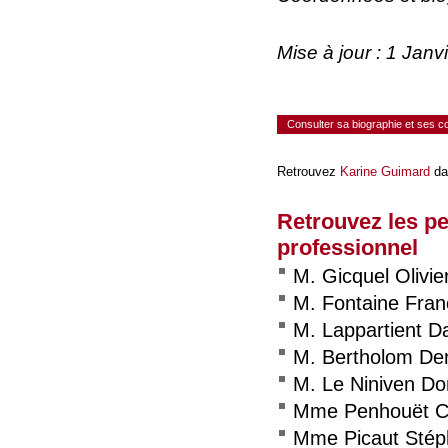
Mise à jour : 1 Jan
Consulter sa biographie et ses 
Retrouvez
Karine Guimard
da
Retrouvez les p
professionnel
M. Gicquel Olivie
M. Fontaine Fran
M. Lappartient D
M. Bertholom De
M. Le Niniven Do
Mme Penhouët Ch
Mme Picaut Stép