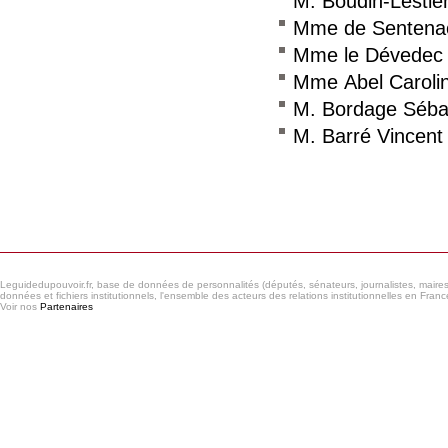
M. Boudin-Lestie
Mme de Sentenac
Mme le Dévedec 
Mme Abel Caroli
M. Bordage Séba
M. Barré Vincent
Consulter le réseau
Leguidedupouvoir.fr, base de données de personnalités (députés, sénateurs, journalistes, maires et
données et fichiers institutionnels, l'ensemble des acteurs des relations institutionnelles en France
Voir nos
Partenaires