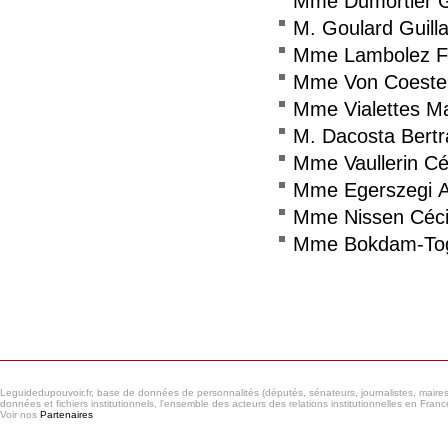
Mme Dumortier G
M. Goulard Guil
Mme Lambolez F
Mme Von Coeste
Mme Vialettes M
M. Dacosta Bert
Mme Vaullerin Cé
Mme Egerszegi 
Mme Nissen Céci
Mme Bokdam-Togn
Consulter le réseau
Leguidedupouvoir.fr, base de données de personnalités (députés, sénateurs, journalistes, maires et
données et fichiers institutionnels, l'ensemble des acteurs des relations institutionnelles en France
Voir nos
Partenaires