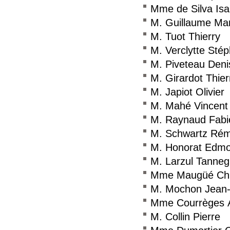
Mme de Silva Isa
M. Guillaume Ma
M. Tuot Thierry
M. Verclytte Sté
M. Piveteau Deni
M. Girardot Thier
M. Japiot Olivier
M. Mahé Vincent
M. Raynaud Fabi
M. Schwartz Ré
M. Honorat Edm
M. Larzul Tanne
Mme Maugüé Chr
M. Mochon Jean-
Mme Courrèges 
M. Collin Pierre