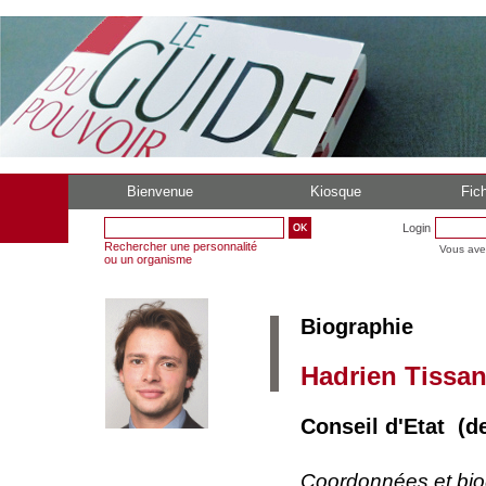
Bienvenue
Kiosque
Fich
Login
Rechercher une personnalité
Vous ave
ou un organisme
Biographie
Hadrien Tissan
Conseil d'Etat (d
Coordonnées et bi