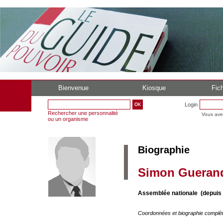
Bienvenue
Kiosque
Fich
Login
Rechercher une personnalité
Vous ave
ou un organisme
Biographie
Simon Gueran
Assemblée nationale (depuis j
Coordonnées et biographie complè