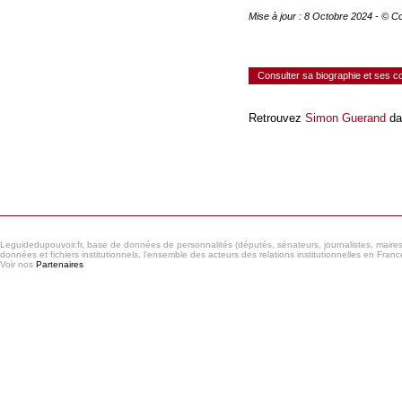
Mise à jour : 8 Octobre 2024 - © C
Consulter sa biographie et ses 
Retrouvez
Simon Guerand
da
Consulter le réseau
Leguidedupouvoir.fr, base de données de personnalités (députés, sénateurs, journalistes, maires et
données et fichiers institutionnels, l'ensemble des acteurs des relations institutionnelles en France
Voir nos
Partenaires