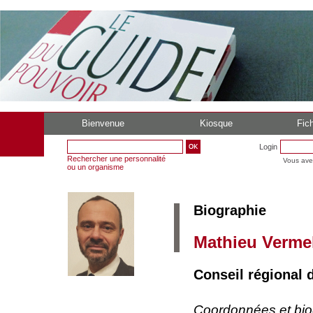
Bienvenue
Kiosque
Fich
Login
Rechercher une personnalité
Vous ave
ou un organisme
Biographie
Mathieu Verme
Conseil régional 
Coordonnées et bi