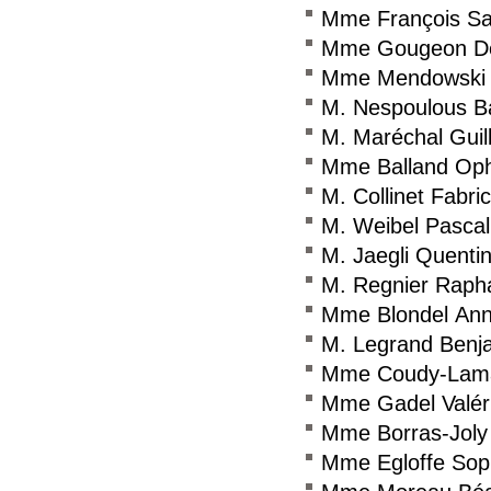
Mme François Sa
Mme Gougeon De
Mme Mendowski 
M. Nespoulous B
M. Maréchal Gui
Mme Balland Oph
M. Collinet Fabri
M. Weibel Pascal
M. Jaegli Quenti
M. Regnier Raph
Mme Blondel Ann
M. Legrand Benj
Mme Coudy-Lamai
Mme Gadel Valér
Mme Borras-Joly 
Mme Egloffe Sop