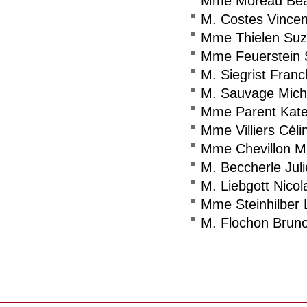
Mme Moreau Béa
M. Costes Vincen
Mme Thielen Su
Mme Feuerstein 
M. Siegrist Franc
M. Sauvage Mich
Mme Parent Kate
Mme Villiers Céli
Mme Chevillon Ma
M. Beccherle Jul
M. Liebgott Nicol
Mme Steinhilber L
M. Flochon Brun
Consulter le réseau