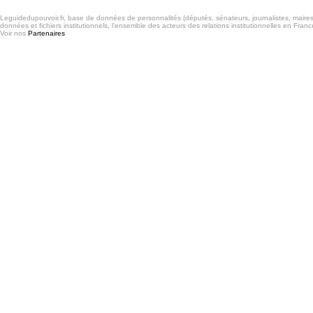
Leguidedupouvoir.fr, base de données de personnalités (députés, sénateurs, journalistes, maires et
données et fichiers institutionnels, l'ensemble des acteurs des relations institutionnelles en France
Voir nos
Partenaires