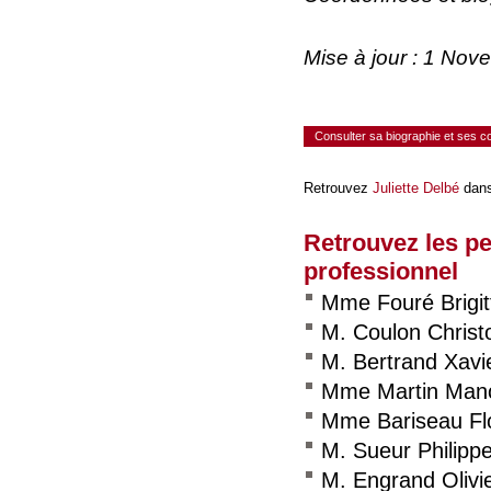
Mise à jour : 1 No
Consulter sa biographie et ses 
Retrouvez
Juliette Delbé
dans
Retrouvez les p
professionnel
Mme Fouré Brigit
M. Coulon Christ
M. Bertrand Xavi
Mme Martin Mano
Mme Bariseau Fl
M. Sueur Philipp
M. Engrand Olivi