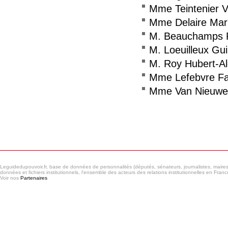
Mme Teintenier 
Mme Delaire Mari
M. Beauchamps P
M. Loeuilleux Gu
M. Roy Hubert-A
Mme Lefebvre F
Mme Van Nieuwe
Consulter le réseau
Leguidedupouvoir.fr, base de données de personnalités (députés, sénateurs, journalistes, maires et
données et fichiers institutionnels, l'ensemble des acteurs des relations institutionnelles en France
Voir nos
Partenaires