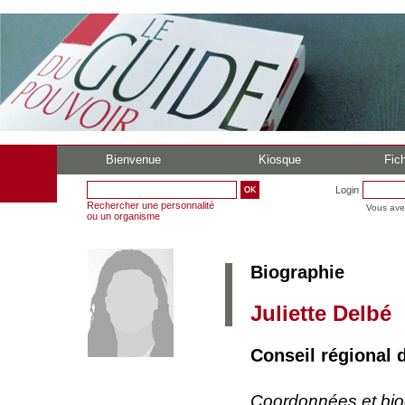
Bienvenue
Kiosque
Fich
Login
Rechercher une personnalité
Vous ave
ou un organisme
Biographie
Juliette Delbé
Conseil régional
Coordonnées et bi