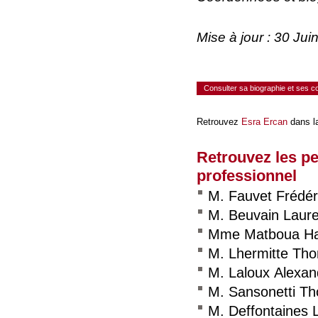
Mise à jour : 30 Ju
Consulter sa biographie et ses 
Retrouvez
Esra Ercan
dans l
Retrouvez les p
professionnel
M. Fauvet Frédér
M. Beuvain Laure
Mme Matboua Ha
M. Lhermitte Th
M. Laloux Alexan
M. Sansonetti T
M. Deffontaines 