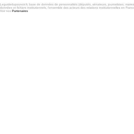
Leguidedupouvoir.fr, base de données de personnalités (députés, sénateurs, journalistes, maires et
données et fichiers institutionnels, l'ensemble des acteurs des relations institutionnelles en France
Voir nos
Partenaires