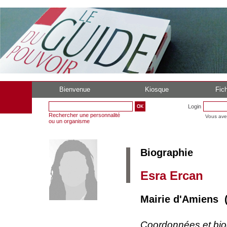
Bienvenue
Kiosque
Fich
Login
Rechercher une personnalité
Vous ave
ou un organisme
Biographie
Esra Ercan
Mairie d'Amiens 
Coordonnées et bi