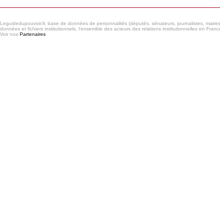
Leguidedupouvoir.fr, base de données de personnalités (députés, sénateurs, journalistes, maires et
données et fichiers institutionnels, l'ensemble des acteurs des relations institutionnelles en France
Voir nos
Partenaires