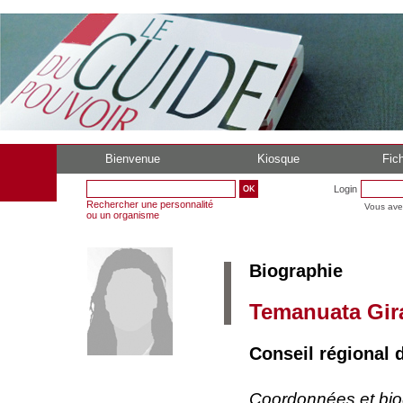
Bienvenue
Kiosque
Fich
Login
Rechercher une personnalité
Vous ave
ou un organisme
Biographie
Temanuata Gir
Conseil régional 
Coordonnées et bi