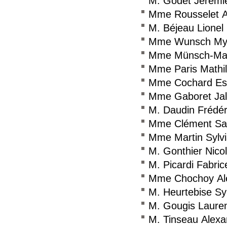
M. Godet Jérémi
Mme Rousselet 
M. Béjeau Lionel
Mme Wunsch My
Mme Münsch-Mas
Mme Paris Mathi
Mme Cochard Est
Mme Gaboret Jali
M. Daudin Frédér
Mme Clément Sa
Mme Martin Sylv
M. Gonthier Nico
M. Picardi Fabric
Mme Chochoy Al
M. Heurtebise Sy
M. Gougis Laure
M. Tinseau Alexa