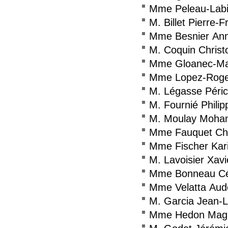
Mme Peleau-Labi
M. Billet Pierre-F
Mme Besnier An
M. Coquin Christ
Mme Gloanec-Mau
Mme Lopez-Roge
M. Légasse Péri
M. Fournié Philip
M. Moulay Moha
Mme Fauquet Chr
Mme Fischer Kar
M. Lavoisier Xavi
Mme Bonneau Cé
Mme Velatta Aud
M. Garcia Jean-L
Mme Hedon Mag