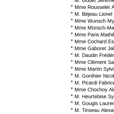
M. Godet Jérémi
Mme Rousselet 
M. Béjeau Lionel
Mme Wunsch My
Mme Münsch-Mas
Mme Paris Mathi
Mme Cochard Est
Mme Gaboret Jali
M. Daudin Frédér
Mme Clément Sa
Mme Martin Sylv
M. Gonthier Nico
M. Picardi Fabric
Mme Chochoy Al
M. Heurtebise Sy
M. Gougis Laure
M. Tinseau Alexa