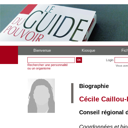
Bienvenue
Kiosque
Fich
Login
Rechercher une personnalité
Vous ave
ou un organisme
Biographie
Cécile Caillou
Conseil régional 
Coordonnées et bi