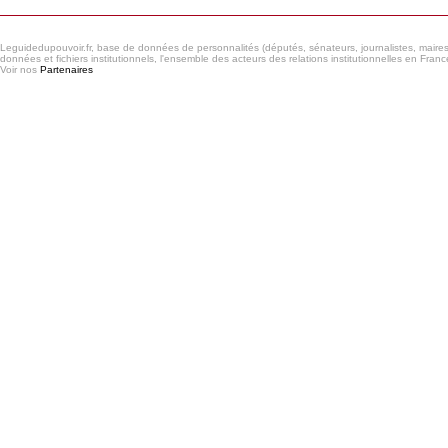
Leguidedupouvoir.fr, base de données de personnalités (députés, sénateurs, journalistes, maires et
données et fichiers institutionnels, l'ensemble des acteurs des relations institutionnelles en France
Voir nos
Partenaires