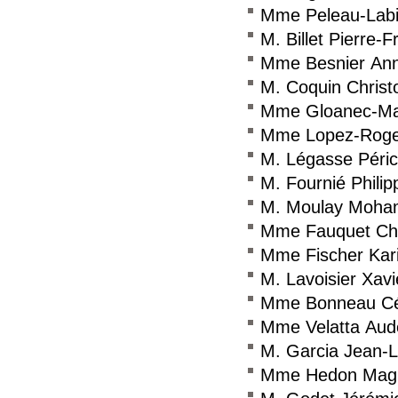
Mme Peleau-Labi
M. Billet Pierre-F
Mme Besnier An
M. Coquin Christ
Mme Gloanec-Mau
Mme Lopez-Roge
M. Légasse Péri
M. Fournié Philip
M. Moulay Moha
Mme Fauquet Chr
Mme Fischer Kar
M. Lavoisier Xavi
Mme Bonneau Cé
Mme Velatta Aud
M. Garcia Jean-L
Mme Hedon Mag