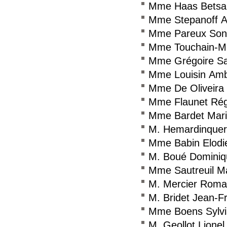
Mme Haas Betsa
Mme Stepanoff 
Mme Pareux Son
Mme Touchain-Ma
Mme Grégoire Sa
Mme Louisin Am
Mme De Oliveira 
Mme Flaunet Rég
Mme Bardet Mar
M. Hemardinquer 
Mme Babin Elodi
M. Boué Dominiq
Mme Sautreuil Ma
M. Mercier Roma
M. Bridet Jean-F
Mme Boens Sylv
M. Geollot Lionel