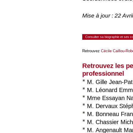
Mise à jour : 22 Av
Consulter sa biographie et ses 
Retrouvez
Cécile Caillou-Rob
Retrouvez les p
professionnel
M. Gille Jean-Pat
M. Léonard Emm
Mme Essayan Na
M. Dervaux Stép
M. Bonneau Fran
M. Chassier Mich
M. Angenault Ma