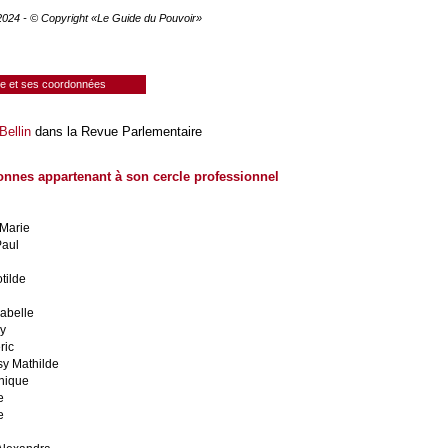
 2024 - © Copyright «Le Guide du Pouvoir»
ie et ses coordonnées
Bellin
dans la Revue Parlementaire
onnes appartenant à son cercle professionnel
Marie
Paul
tilde
abelle
ry
ric
y Mathilde
nique
e
e