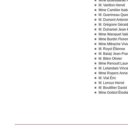
Mme Boleslawski 
M. Varillon Hervé
Mme Camilier Isab
M. Guerineau Quen
M. Dumont Antoni
M. Grégoire Géral
M. Duhamel Jean-
Mme Wanquet Valé
Mme Burdin Flore
Mme Mitrache Vivi
M. Royol Étienne
M. Balaÿ Jean-Fra
M. Biton Olivier
Mme Renoult Laur
M. Lelandais Vince
Mme Ropers Anne-
M. Vial Éric
M. Leroux Hervé
M. Boutillier David
Mme Goblot Élodi
Consulter le réseau