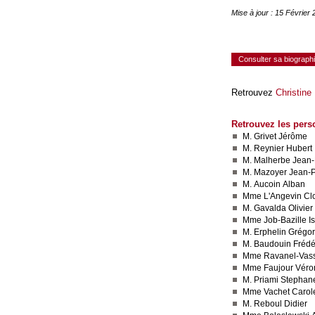
Mise à jour : 15 Février
Consulter sa biograph
Retrouvez
Christine 
Retrouvez les pers
M. Grivet Jérôme
M. Reynier Hubert
M. Malherbe Jean-
M. Mazoyer Jean-
M. Aucoin Alban
Mme L'Angevin Clo
M. Gavalda Olivier
Mme Job-Bazille Is
M. Erphelin Grégo
M. Baudouin Frédé
Mme Ravanel-Vass
Mme Faujour Véro
M. Priami Stephan
Mme Vachet Carol
M. Reboul Didier