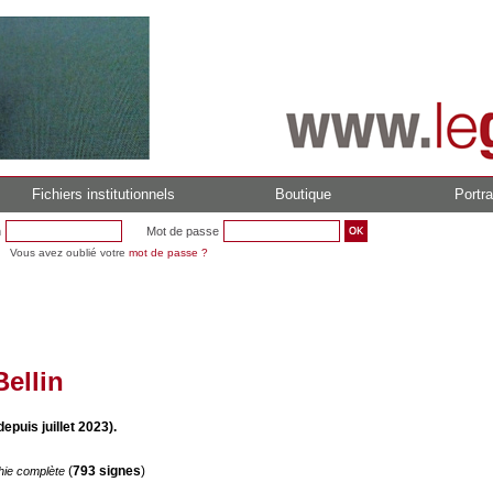
Fichiers institutionnels
Boutique
Portra
n
Mot de passe
Vous avez oublié votre
mot de passe ?
Bellin
epuis juillet 2023).
(
793 signes
)
hie complète