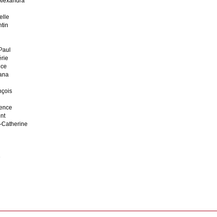
Alexandra
elle
tin
n
d
Paul
rie
nce
ana
nçois
ence
nt
Catherine
e