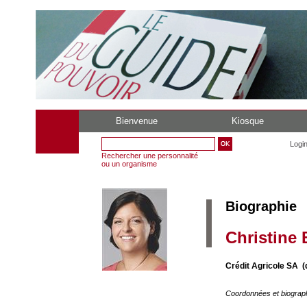
Bienvenue
Kiosque
Logi
Rechercher une personnalité
ou un organisme
Biographie
Christine 
Crédit Agricole SA (d
Coordonnées et biograp