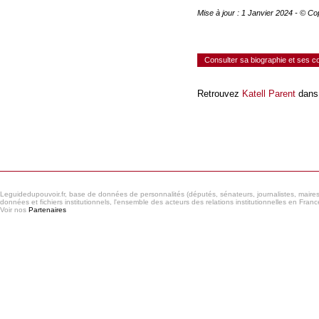
Mise à jour : 1 Janvier 2024 - © C
Consulter sa biographie et ses 
Retrouvez
Katell Parent
dans 
Consulter le réseau
Leguidedupouvoir.fr, base de données de personnalités (députés, sénateurs, journalistes, maires et
données et fichiers institutionnels, l'ensemble des acteurs des relations institutionnelles en France
Voir nos
Partenaires