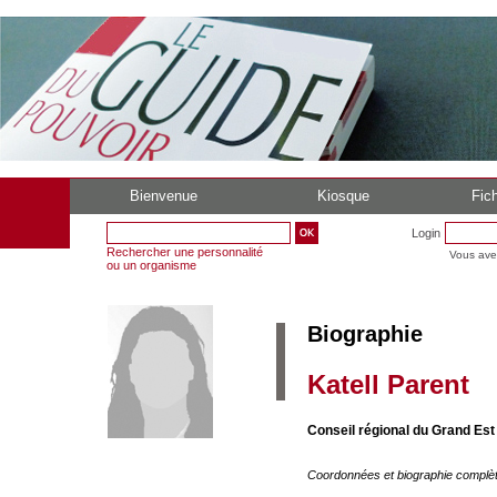
Bienvenue
Kiosque
Fich
Login
Rechercher une personnalité
Vous ave
ou un organisme
Biographie
Katell Parent
Conseil régional du Grand Est 
Coordonnées et biographie complè