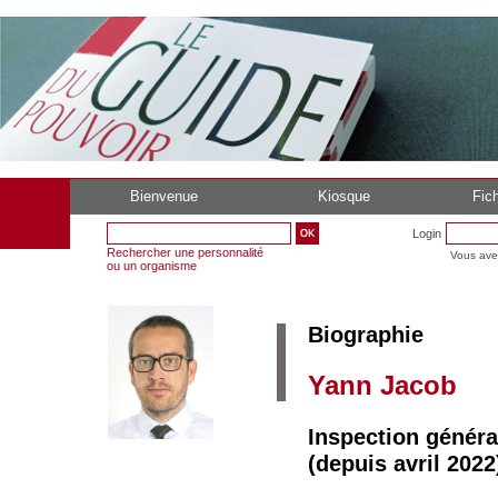
Bienvenue
Kiosque
Fich
Login
Rechercher une personnalité
Vous ave
ou un organisme
Biographie
Yann Jacob
Inspection généra
(depuis avril 2022