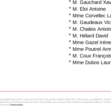
M. Gauchard Xav
M. Eloi Antoine
Mme Corvellec L
M. Gaudeaux Vic
M. Chaleix Antoi
M. Hélard David
Mme Gazel Irène
Mme Poutrel Arm
M. Coux Françoi
Mme Dubos Laur
Consulter le réseau
Leguidedupouvoir.fr, base de données de personnalités (députés, sénateurs, journalistes, maires et
données et fichiers institutionnels, l'ensemble des acteurs des relations institutionnelles en France
Voir nos
Partenaires