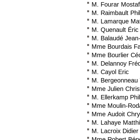
M. Fourar Mosta
M. Raimbault Phi
M. Lamarque Mat
M. Quenault Éric
M. Balaudé Jean
Mme Bourdais Fa
Mme Bourlier Céc
M. Delannoy Fréd
M. Cayol Eric
M. Bergeonneau 
Mme Julien Chris
M. Ellerkamp Phi
Mme Moulin-Roda
Mme Audoit Chrys
M. Lahaye Matth
M. Lacroix Didier
Mme Robert Béné