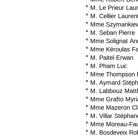
M. Le Prieur Lau
M. Cellier Lauren
Mme Szymankiewi
M. Seban Pierre
Mme Solignat Ann
Mme Kéroulas Fa
M. Paitel Erwan
M. Pham Luc
Mme Thompson E
M. Aymard Stép
M. Labbouz Matt
Mme Grafto Myr
Mme Mazeron Cla
M. Villar Stéphan
Mme Moreau-Fau
M. Bosdeveix Ro