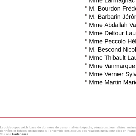
Mme Larmagnac 
M. Bourdon Frédé
M. Barbarin Jér
Mme Abdallah Val
Mme Deltour Lau
Mme Peccolo Hé
M. Bescond Nico
Mme Thibault La
Mme Vanmarque 
Mme Vernier Sylv
Mme Martin Mari
Consulter le réseau
Leguidedupouvoir.fr, base de données de personnalités (députés, sénateurs, journalistes, maires et
données et fichiers institutionnels, l'ensemble des acteurs des relations institutionnelles en France
Voir nos
Partenaires