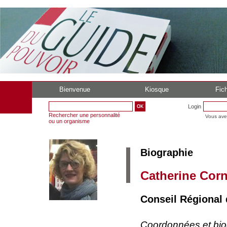
Bienvenue
Kiosque
Fich
Login
Rechercher une personnalité
Vous ave
ou un organisme
Biographie
Catherine Corn
Conseil Régional
Coordonnées et bi