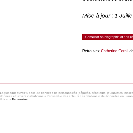
Mise à jour : 1 Juil
Consulter sa biographie et ses 
Retrouvez
Catherine Cornil
da
Consulter le réseau
Leguidedupouvoir.fr, base de données de personnalités (députés, sénateurs, journalistes, maires et
données et fichiers institutionnels, l'ensemble des acteurs des relations institutionnelles en France
Voir nos
Partenaires