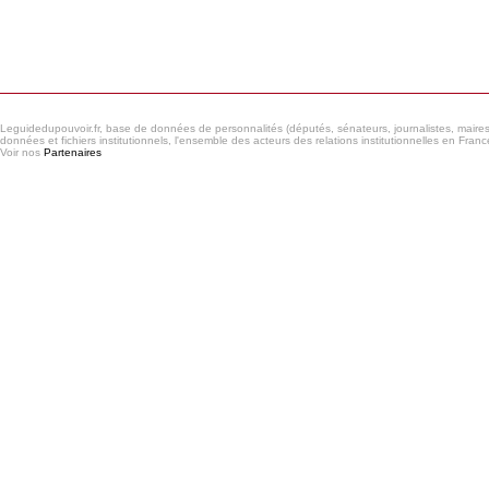
Consulter le réseau
Leguidedupouvoir.fr, base de données de personnalités (députés, sénateurs, journalistes, maires et
données et fichiers institutionnels, l'ensemble des acteurs des relations institutionnelles en France
Voir nos
Partenaires