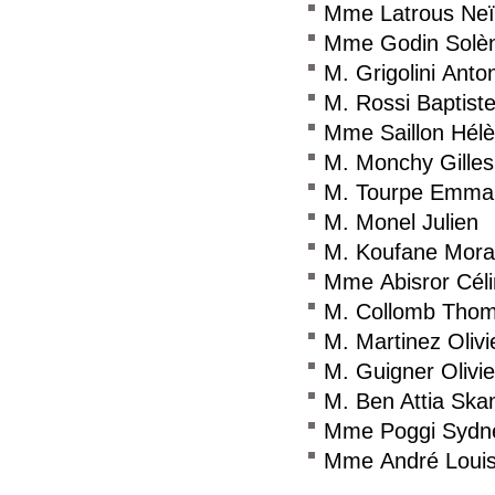
Mme Latrous Neï
Mme Godin Solè
M. Grigolini Anto
M. Rossi Baptist
Mme Saillon Hél
M. Monchy Gilles
M. Tourpe Emma
M. Monel Julien
M. Koufane Mor
Mme Abisror Cél
M. Collomb Tho
M. Martinez Olivi
M. Guigner Olivie
M. Ben Attia Ska
Mme Poggi Sydn
Mme André Loui