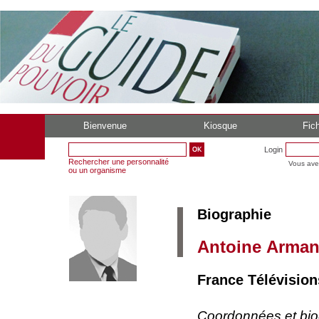
Bienvenue
Kiosque
Fich
Login
Rechercher une personnalité
Vous ave
ou un organisme
Biographie
Antoine Arma
France Télévisio
Coordonnées et bi