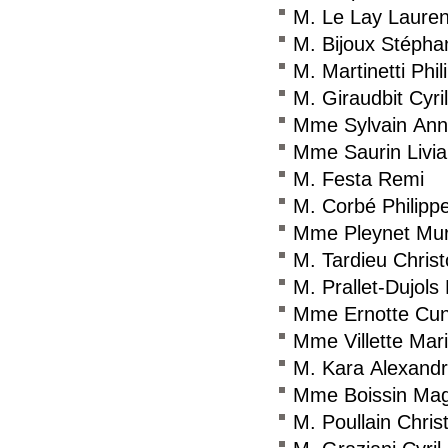
M. Le Lay Lauren
M. Bijoux Stépha
M. Martinetti Phil
M. Giraudbit Cyril
Mme Sylvain An
Mme Saurin Livia
M. Festa Remi
M. Corbé Philipp
Mme Pleynet Mur
M. Tardieu Chris
M. Prallet-Dujols
Mme Ernotte Cun
Mme Villette Mar
M. Kara Alexand
Mme Boissin Mag
M. Poullain Chris