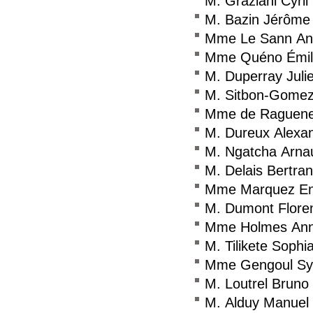
M. Graziani Cyril
M. Bazin Jérôme
Mme Le Sann Ann
Mme Quéno Émil
M. Duperray Juli
M. Sitbon-Gomez
Mme de Raguenel
M. Dureux Alexa
M. Ngatcha Arna
M. Delais Bertra
Mme Marquez En
M. Dumont Flore
Mme Holmes An
M. Tilikete Sophi
Mme Gengoul Syl
M. Loutrel Bruno
M. Alduy Manuel