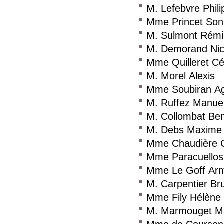
M. Lefebvre Phili
Mme Princet Son
M. Sulmont Rémi
M. Demorand Nic
Mme Quilleret Cé
M. Morel Alexis
Mme Soubiran A
M. Ruffez Manue
M. Collombat Ben
M. Debs Maxime
Mme Chaudière C
Mme Paracuellos
Mme Le Goff Arm
M. Carpentier Br
Mme Fily Hélène
M. Marmouget M