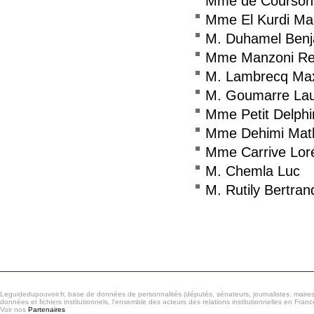
Mme de Courson
Mme El Kurdi Ma
M. Duhamel Benj
Mme Manzoni Re
M. Lambrecq Ma
M. Goumarre Lau
Mme Petit Delphi
Mme Dehimi Math
Mme Carrive Loré
M. Chemla Luc
M. Rutily Bertran
Consulter le réseau
Leguidedupouvoir.fr, base de données de personnalités (députés, sénateurs, journalistes, maires et
données et fichiers institutionnels, l'ensemble des acteurs des relations institutionnelles en France
Voir nos
Partenaires