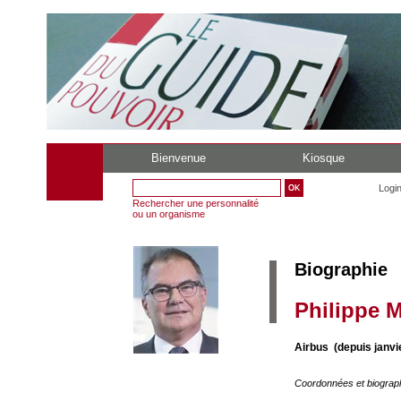
Bienvenue
Kiosque
Logi
Rechercher une personnalité
ou un organisme
Biographie
Philippe 
Airbus (depuis janvi
Coordonnées et biograp