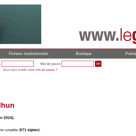
Fichiers institutionnels
Boutique
Portra
n
Mot de passe
Vous avez oublié votre
mot de passe ?
Mhun
er 2024).
(
671 signes
)
hie complète