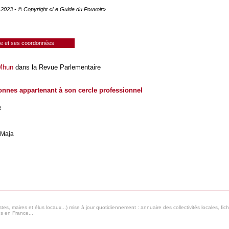
e 2023 - © Copyright «Le Guide du Pouvoir»
ie et ses coordonnées
 Mhun
dans la Revue Parlementaire
onnes appartenant à son cercle professionnel
e
Maja
s, maires et élus locaux...) mise à jour quotidiennement : annuaire des collectivités locales, fic
es en France...