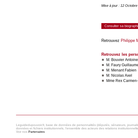
Mise à jour : 12 Octobr
Consulter sa biograph
Retrouvez
Philippe
Retrouvez les pers
M. Bouvier Antoine
M. Faury Guillaum
M. Menant Fabien
M. Nicolas Axel
Mme Rex Carmen-
Consulter le réseau
Leguidedupouvoir.fr, base de données de personnalités (députés, sénateurs, journaliste
données et fichiers institutionnels, l'ensemble des acteurs des relations institutionnell
Voir nos
Partenaires