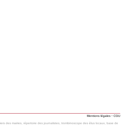
-
Mentions légales
CGU
hiers des mairies, répertoire des journalistes, trombinoscope des élus locaux, base de