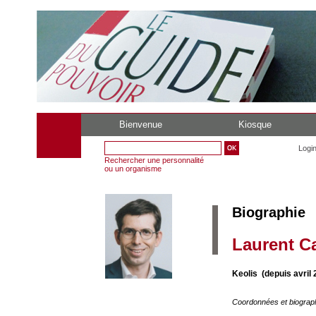
Bienvenue
Kiosque
Logi
Rechercher une personnalité
ou un organisme
Biographie
Laurent Ca
Keolis (depuis avril 
Coordonnées et biograp