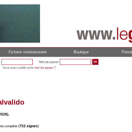
Fichiers institutionnels
Boutique
Portra
n
Mot de passe
Vous avez oublié votre
mot de passe ?
lvalido
2026).
(
752 signes
)
hie complète