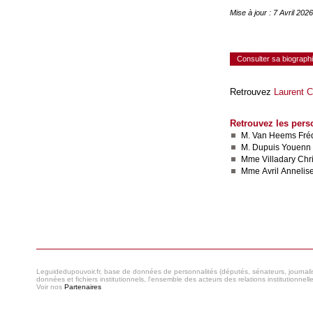
Mise à jour : 7 Avril 20
Consulter sa biograph
Retrouvez
Laurent C
Retrouvez les pers
M. Van Heems Fréd
M. Dupuis Youenn
Mme Villadary Chri
Mme Avril Annelis
Consulter le réseau
Leguidedupouvoir.fr, base de données de personnalités (députés, sénateurs, journaliste
données et fichiers institutionnels, l'ensemble des acteurs des relations institutionnell
Voir nos
Partenaires