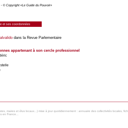
26 - © Copyright «Le Guide du Pouvoir»
ie et ses coordonnées
alvalido
dans la Revue Parlementaire
onnes appartenant à son cercle professionnel
éric
stelle
e
s, maires et élus locaux...) mise à jour quotidiennement : annuaire des collectivités locales, fic
es en France...