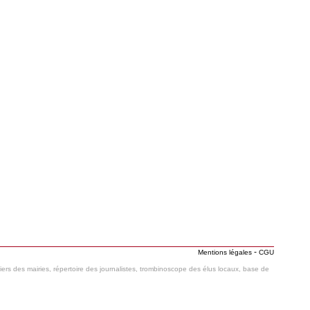
-
Mentions légales
CGU
hiers des mairies, répertoire des journalistes, trombinoscope des élus locaux, base de