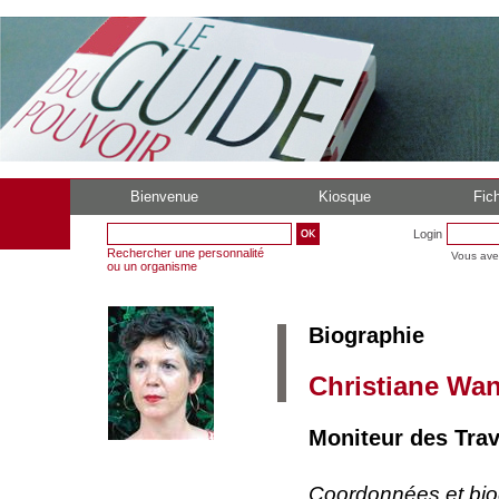
Bienvenue
Kiosque
Fich
Login
Rechercher une personnalité
Vous ave
ou un organisme
Biographie
Christiane Wa
Moniteur des Trav
Coordonnées et bi