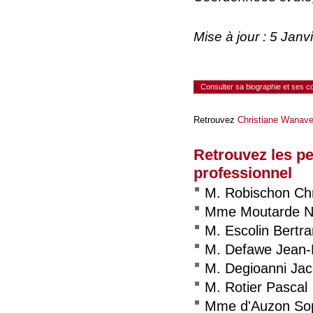
Mise à jour : 5 Jan
Consulter sa biographie et ses 
Retrouvez
Christiane Wanav
Retrouvez les p
professionnel
M. Robischon Chr
Mme Moutarde Na
M. Escolin Bertr
M. Defawe Jean-P
M. Degioanni Ja
M. Rotier Pascal
Mme d'Auzon So