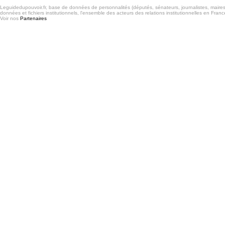
Leguidedupouvoir.fr, base de données de personnalités (députés, sénateurs, journalistes, maires et
données et fichiers institutionnels, l'ensemble des acteurs des relations institutionnelles en France
Voir nos
Partenaires