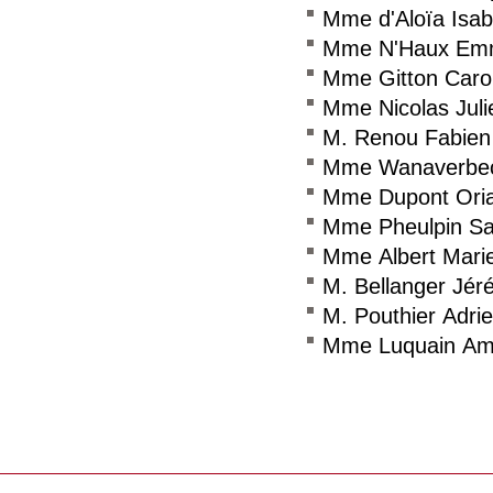
Mme d'Aloïa Isab
Mme N'Haux Emm
Mme Gitton Carol
Mme Nicolas Juli
M. Renou Fabien
Mme Wanaverbecq
Mme Dupont Ori
Mme Pheulpin Sa
Mme Albert Mari
M. Bellanger Jér
M. Pouthier Adri
Mme Luquain Am
Consulter le réseau