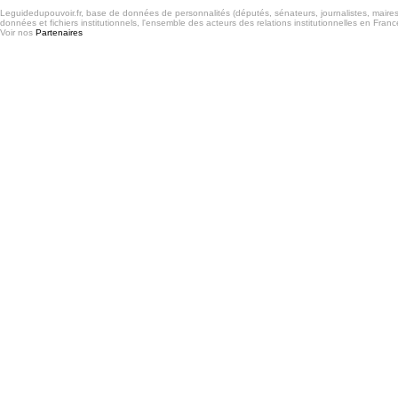
Leguidedupouvoir.fr, base de données de personnalités (députés, sénateurs, journalistes, maires et
données et fichiers institutionnels, l'ensemble des acteurs des relations institutionnelles en France
Voir nos
Partenaires