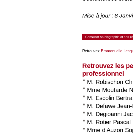
Mise à jour : 8 Jan
Consulter sa biographie et ses 
Retrouvez
Emmanuelle Lesqu
Retrouvez les p
professionnel
M. Robischon Chr
Mme Moutarde Na
M. Escolin Bertr
M. Defawe Jean-P
M. Degioanni Ja
M. Rotier Pascal
Mme d'Auzon So