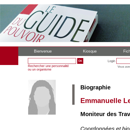
Bienvenue
Kiosque
Fich
Login
Rechercher une personnalité
Vous ave
ou un organisme
Biographie
Emmanuelle L
Moniteur des Tra
Coordonnées et bi