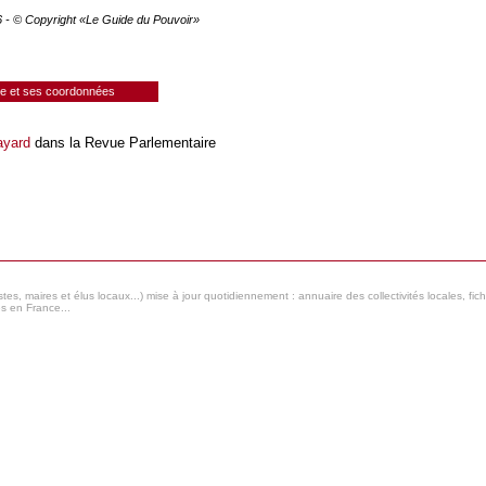
26 - © Copyright «Le Guide du Pouvoir»
ie et ses coordonnées
ayard
dans la Revue Parlementaire
s, maires et élus locaux...) mise à jour quotidiennement : annuaire des collectivités locales, fic
es en France...