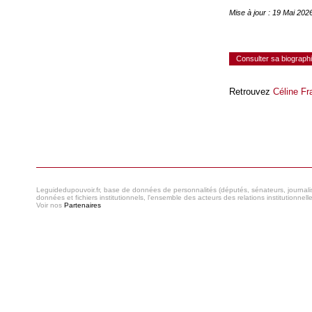
Mise à jour : 19 Mai 20
Consulter sa biograph
Retrouvez
Céline Fr
Consulter le réseau
Leguidedupouvoir.fr, base de données de personnalités (députés, sénateurs, journaliste
données et fichiers institutionnels, l'ensemble des acteurs des relations institutionnell
Voir nos
Partenaires