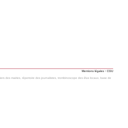
-
Mentions légales
CGU
hiers des mairies, répertoire des journalistes, trombinoscope des élus locaux, base de