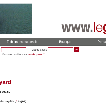
Fichiers institutionnels
Boutique
Portra
n
Mot de passe
Vous avez oublié votre
mot de passe ?
yard
s 2016).
(
0
signe
)
hie complète