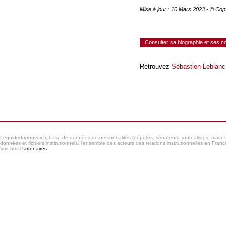
Mise à jour : 10 Mars 2023 - © Cop
Consulter sa biographie et ses 
Retrouvez
Sébastien Leblanc
Consulter le réseau
Leguidedupouvoir.fr, base de données de personnalités (députés, sénateurs, journalistes, maires et
données et fichiers institutionnels, l'ensemble des acteurs des relations institutionnelles en France
Voir nos
Partenaires