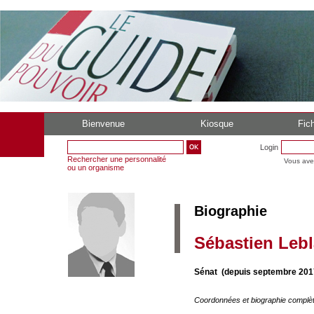
Bienvenue
Kiosque
Fich
Login
Rechercher une personnalité
Vous ave
ou un organisme
Biographie
Sébastien Leb
Sénat (depuis septembre 201
Coordonnées et biographie complè