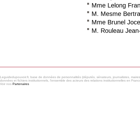
Mme Lelong Fran
M. Mesme Bertr
Mme Brunel Joce
M. Rouleau Jean-
Consulter le réseau
Leguidedupouvoir.fr, base de données de personnalités (députés, sénateurs, journalistes, maires et
données et fichiers institutionnels, l'ensemble des acteurs des relations institutionnelles en France
Voir nos
Partenaires