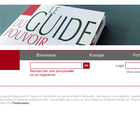
Bienvenue
Kiosque
Fich
Login
Rechercher une personnalité
Vous ave
ou un organisme
Leguidedupouvoir.fr, base de données de personnalités (députés, sénateurs, journalistes, maires et
données et fichiers institutionnels, l'ensemble des acteurs des relations institutionnelles en France
Voir nos
Partenaires