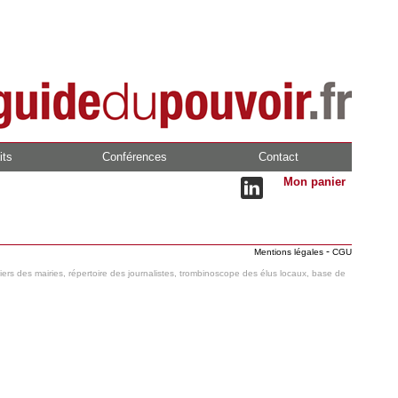
its
Conférences
Contact
Mon panier
-
Mentions légales
CGU
hiers des mairies, répertoire des journalistes, trombinoscope des élus locaux, base de