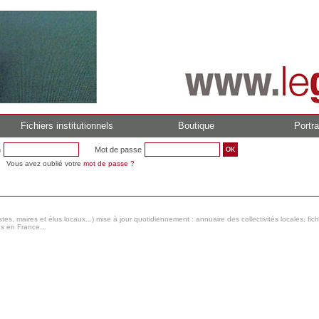
Fichiers institutionnels
Boutique
Portra
n
Mot de passe
Vous avez oublié votre
mot de passe ?
s, maires et élus locaux...) mise à jour quotidiennement : annuaire des collectivités locales, fic
es en France...