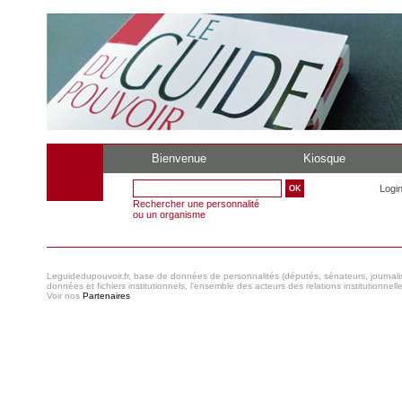
Bienvenue
Kiosque
Logi
Rechercher une personnalité
ou un organisme
Leguidedupouvoir.fr, base de données de personnalités (députés, sénateurs, journaliste
données et fichiers institutionnels, l'ensemble des acteurs des relations institutionnell
Voir nos
Partenaires