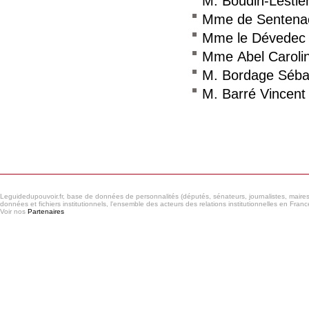
M. Boudin-Lestie
Mme de Sentenac
Mme le Dévedec 
Mme Abel Caroli
M. Bordage Séba
M. Barré Vincent
Consulter le réseau
Leguidedupouvoir.fr, base de données de personnalités (députés, sénateurs, journalistes, maires et
données et fichiers institutionnels, l'ensemble des acteurs des relations institutionnelles en France
Voir nos
Partenaires