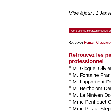
Mise à jour : 1 Jan
Consulter sa biographie et ses 
Retrouvez
Romain Chauvière
Retrouvez les p
professionnel
M. Gicquel Olivie
M. Fontaine Fran
M. Lappartient D
M. Bertholom De
M. Le Niniven Do
Mme Penhouët Ch
Mme Picaut Stép