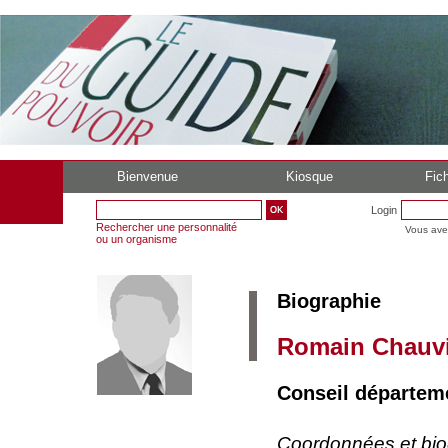
Bienvenue
Kiosque
Fich
Login
Rechercher une personnalité
Vous ave
ou un organisme
Biographie
Romain Chauvi
Conseil départem
Coordonnées et bi