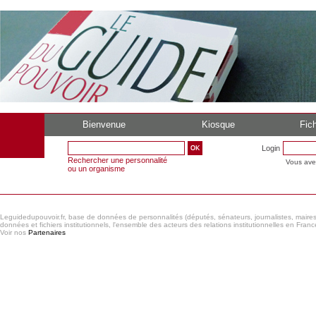
Bienvenue
Kiosque
Fich
Login
Rechercher une personnalité
Vous ave
ou un organisme
Leguidedupouvoir.fr, base de données de personnalités (députés, sénateurs, journalistes, maires et
données et fichiers institutionnels, l'ensemble des acteurs des relations institutionnelles en France
Voir nos
Partenaires