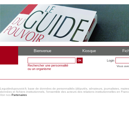
Bienvenue
Kiosque
Fich
Login
Rechercher une personnalité
Vous ave
ou un organisme
Leguidedupouvoir.fr, base de données de personnalités (députés, sénateurs, journalistes, maires et
données et fichiers institutionnels, l'ensemble des acteurs des relations institutionnelles en France
Voir nos
Partenaires