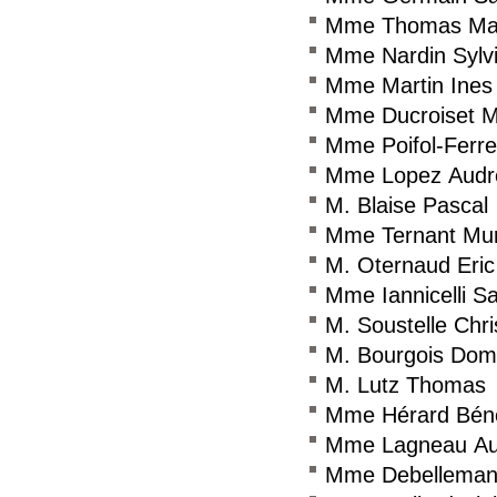
Mme Thomas Mari
Mme Nardin Sylv
Mme Martin Ines
Mme Ducroiset M
Mme Poifol-Ferrei
Mme Lopez Audr
M. Blaise Pascal
Mme Ternant Mur
M. Oternaud Eric
Mme Iannicelli S
M. Soustelle Chr
M. Bourgois Dom
M. Lutz Thomas
Mme Hérard Béné
Mme Lagneau Au
Mme Debellemani