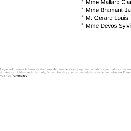
Mme Mallard Clai
Mme Bramant Jac
M. Gérard Louis
Mme Devos Sylv
Consulter le réseau
Leguidedupouvoir.fr, base de données de personnalités (députés, sénateurs, journalistes, maires et
données et fichiers institutionnels, l'ensemble des acteurs des relations institutionnelles en France
Voir nos
Partenaires