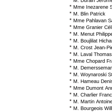
M. Durain Jérôm
Mme Inezarene S
M. Blin Patrick
Mme Pahlavan S
Mme Granier Cél
M. Menut Philipp
M. Boujlilat Hich
M. Crost Jean-Pi
M. Laval Thomas
Mme Chopard Fr
M. Demersseman 
M. Woynaroski S
M. Hameau Deni
Mme Dumont Ann
M. Charlier Fran
M. Martin Antoin
M. Bourgeois Wil