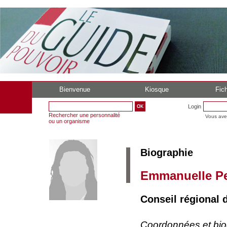
Bienvenue
Kiosque
Fich
Login
Rechercher une personnalité
Vous ave
ou un organisme
Biographie
Emmanuelle Pe
Conseil régional
Coordonnées et bi