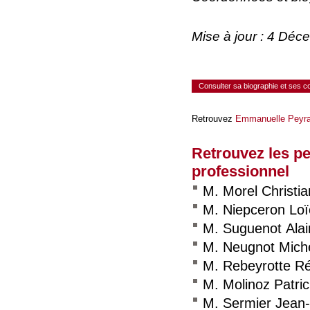
Mise à jour : 4 Dé
Consulter sa biographie et ses 
Retrouvez
Emmanuelle Peyra
Retrouvez les p
professionnel
M. Morel Christia
M. Niepceron Loï
M. Suguenot Alai
M. Neugnot Mich
M. Rebeyrotte R
M. Molinoz Patric
M. Sermier Jean