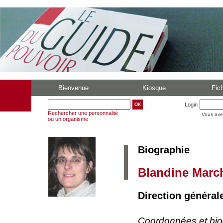
Bienvenue
Kiosque
Fich
Login
Rechercher une personnalité
Vous ave
ou un organisme
Biographie
Blandine Marc
Direction généra
Coordonnées et bi