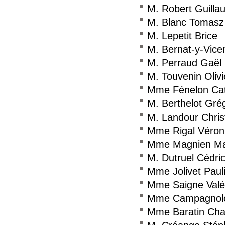
M. Robert Guilla
M. Blanc Tomasz
M. Lepetit Brice
M. Bernat-y-Vice
M. Perraud Gaël
M. Touvenin Olivi
Mme Fénelon Cat
M. Berthelot Gré
M. Landour Chri
Mme Rigal Véron
Mme Magnien Ma
M. Dutruel Cédri
Mme Jolivet Paul
Mme Saigne Valé
Mme Campagnolo
Mme Baratin Char