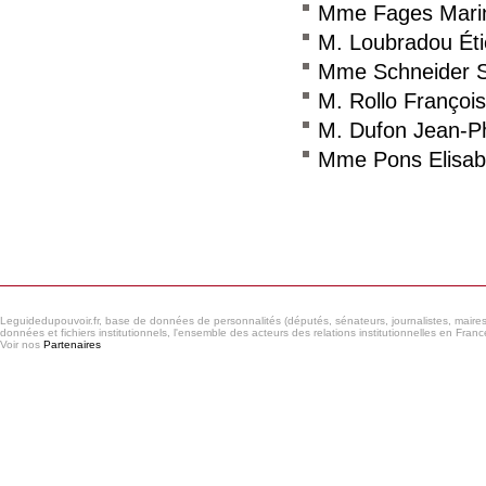
Mme Fages Mari
M. Loubradou Ét
Mme Schneider 
M. Rollo François
M. Dufon Jean-Ph
Mme Pons Elisab
Consulter le réseau
Leguidedupouvoir.fr, base de données de personnalités (députés, sénateurs, journalistes, maires et
données et fichiers institutionnels, l'ensemble des acteurs des relations institutionnelles en France
Voir nos
Partenaires