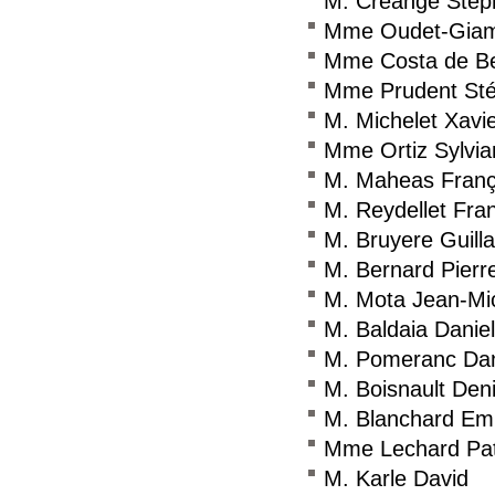
M. Créange Stép
Mme Oudet-Giama
Mme Costa de B
Mme Prudent Sté
M. Michelet Xavi
Mme Ortiz Sylvia
M. Maheas Franç
M. Reydellet Fra
M. Bruyere Guil
M. Bernard Pierr
M. Mota Jean-Mi
M. Baldaia Daniel
M. Pomeranc Dan
M. Boisnault Den
M. Blanchard E
Mme Lechard Pat
M. Karle David