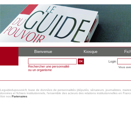
Bienvenue
Kiosque
Fich
Login
Rechercher une personnalité
Vous ave
ou un organisme
Leguidedupouvoir.fr, base de données de personnalités (députés, sénateurs, journalistes, maires et
données et fichiers institutionnels, l'ensemble des acteurs des relations institutionnelles en France
Voir nos
Partenaires