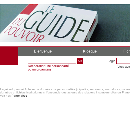
Bienvenue
Kiosque
Fich
Login
Rechercher une personnalité
Vous ave
ou un organisme
Leguidedupouvoir.fr, base de données de personnalités (députés, sénateurs, journalistes, maires et
données et fichiers institutionnels, l'ensemble des acteurs des relations institutionnelles en France
Voir nos
Partenaires