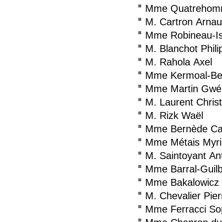
Mme Quatrehom
M. Cartron Arna
Mme Robineau-Isr
M. Blanchot Phili
M. Rahola Axel
Mme Kermoal-Be
Mme Martin Gwé
M. Laurent Chris
M. Rizk Waël
Mme Bernède Ca
Mme Métais Myr
M. Saintoyant An
Mme Barral-Guilb
Mme Bakalowicz 
M. Chevalier Pier
Mme Ferracci So