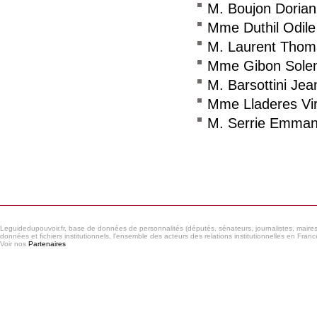
M. Boujon Dorian
Mme Duthil Odile
M. Laurent Thom
Mme Gibon Sole
M. Barsottini Jea
Mme Lladeres Vir
M. Serrie Emman
Consulter le réseau
Leguidedupouvoir.fr, base de données de personnalités (députés, sénateurs, journalistes, maires et
données et fichiers institutionnels, l'ensemble des acteurs des relations institutionnelles en France
Voir nos
Partenaires