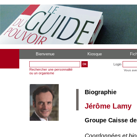
Bienvenue
Kiosque
Fich
Login
Rechercher une personnalité
Vous ave
ou un organisme
Biographie
Jérôme Lamy
Groupe Caisse des
Coordonnées et bi