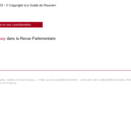
023 - © Copyright «Le Guide du Pouvoir»
ie et ses coordonnées
upuy
dans la Revue Parlementaire
s, maires et élus locaux...) mise à jour quotidiennement : annuaire des collectivités locales, fic
es en France...