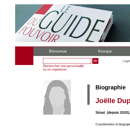
Bienvenue
Kiosque
Logi
Rechercher une personnalité
ou un organisme
Biographie
Joëlle Du
Sénat (depuis 2020).
Coordonnées et biograp