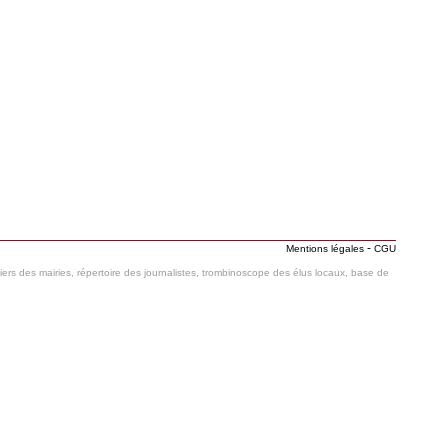
-
Mentions légales
CGU
hiers des mairies, répertoire des journalistes, trombinoscope des élus locaux, base de