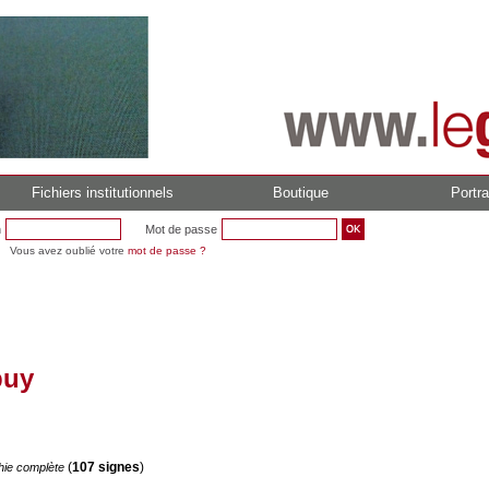
Fichiers institutionnels
Boutique
Portra
n
Mot de passe
Vous avez oublié votre
mot de passe ?
puy
(
107 signes
)
hie complète