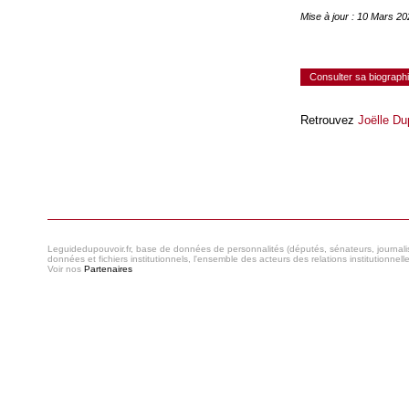
Mise à jour : 10 Mars 2
Consulter sa biograph
Retrouvez
Joëlle D
Consulter le réseau
Leguidedupouvoir.fr, base de données de personnalités (députés, sénateurs, journaliste
données et fichiers institutionnels, l'ensemble des acteurs des relations institutionnell
Voir nos
Partenaires