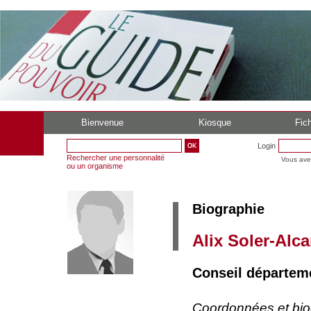
Bienvenue
Kiosque
Fich
Login
Rechercher une personnalité
Vous ave
ou un organisme
Biographie
Alix Soler-Alca
Conseil départeme
Coordonnées et bi