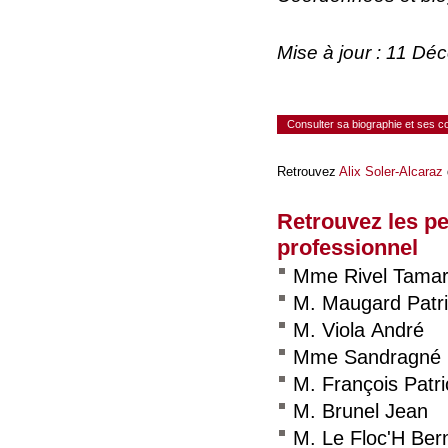
Mise à jour : 11 D
Consulter sa biographie et ses 
Retrouvez
Alix Soler-Alcaraz
Retrouvez les p
professionnel
Mme Rivel Tama
M. Maugard Patr
M. Viola André
Mme Sandragné 
M. François Patri
M. Brunel Jean
M. Le Floc'H Ber