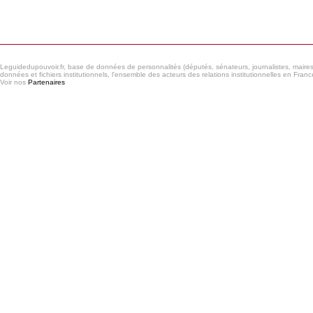
Consulter le réseau
Leguidedupouvoir.fr, base de données de personnalités (députés, sénateurs, journalistes, maires et
données et fichiers institutionnels, l'ensemble des acteurs des relations institutionnelles en France
Voir nos
Partenaires