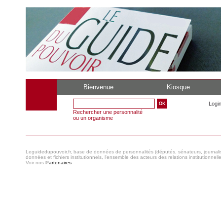
Bienvenue
Kiosque
Logi
Rechercher une personnalité
ou un organisme
Leguidedupouvoir.fr, base de données de personnalités (députés, sénateurs, journaliste
données et fichiers institutionnels, l'ensemble des acteurs des relations institutionnell
Voir nos
Partenaires