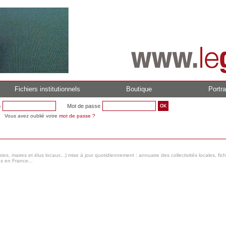
Fichiers institutionnels
Boutique
Portra
n
Mot de passe
Vous avez oublié votre
mot de passe ?
s, maires et élus locaux...) mise à jour quotidiennement : annuaire des collectivités locales, fic
es en France...