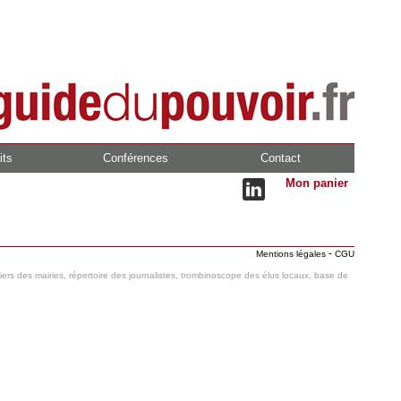
its
Conférences
Contact
Mon panier
-
Mentions légales
CGU
hiers des mairies, répertoire des journalistes, trombinoscope des élus locaux, base de