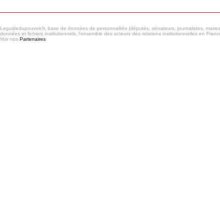
Leguidedupouvoir.fr, base de données de personnalités (députés, sénateurs, journalistes, maires et
données et fichiers institutionnels, l'ensemble des acteurs des relations institutionnelles en France
Voir nos
Partenaires