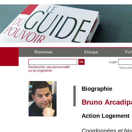
Bienvenue
Kiosque
Fich
Login
Rechercher une personnalité
Vous ave
ou un organisme
Biographie
Bruno Arcadip
Action Logement (
Coordonnées et bi